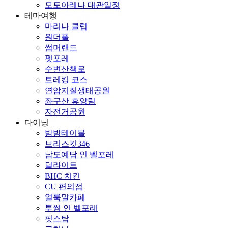
모토아레나 대관일정
테마여행
마리나 클럽
원더풀
썸머랜드
펫포레
수변산책로
트레킹 코스
연암지질생태공원
좌구산 휴양림
자전거공원
다이닝
밤밤테이블
브리스킷346
남도예담 인 벨포레
딜라이트
BHC 치킨
CU 편의점
얼룩말카페
투썸 인 벨포레
핏스탑