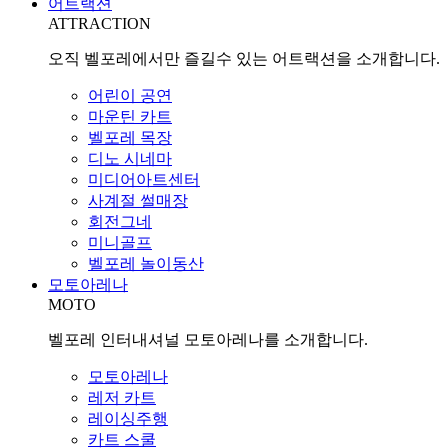
어트랙션
ATTRACTION
오직 벨포레에서만 즐길수 있는 어트랙션을 소개합니다.
어린이 공연
마운틴 카트
벨포레 목장
디노 시네마
미디어아트센터
사계절 썰매장
회전그네
미니골프
벨포레 놀이동산
모토아레나
MOTO
벨포레 인터내셔널 모토아레나를 소개합니다.
모토아레나
레저 카트
레이싱주행
카트 스쿨