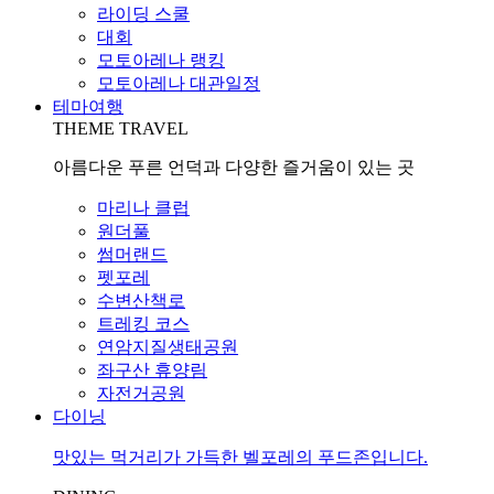
라이딩 스쿨
대회
모토아레나 랭킹
모토아레나 대관일정
테마여행
THEME TRAVEL
아름다운 푸른 언덕과 다양한 즐거움이 있는 곳
마리나 클럽
원더풀
썸머랜드
펫포레
수변산책로
트레킹 코스
연암지질생태공원
좌구산 휴양림
자전거공원
다이닝
맛있는 먹거리가 가득한 벨포레의 푸드존입니다.