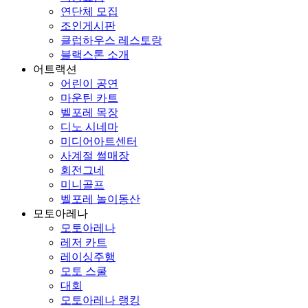
연단체 모집
조인게시판
클럽하우스 레스토랑
블랙스톤 소개
어트랙션
어린이 공연
마운틴 카트
벨포레 목장
디노 시네마
미디어아트센터
사계절 썰매장
회전그네
미니골프
벨포레 놀이동산
모토아레나
모토아레나
레저 카트
레이싱주행
모토 스쿨
대회
모토아레나 랭킹