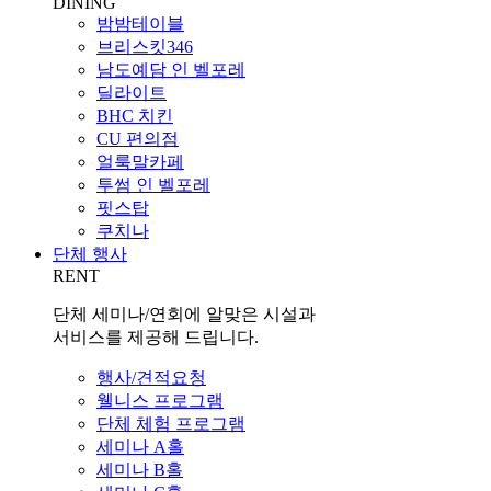
DINING
밤밤테이블
브리스킷346
남도예담 인 벨포레
딜라이트
BHC 치킨
CU 편의점
얼룩말카페
투썸 인 벨포레
핏스탑
쿠치나
단체 행사
RENT
단체 세미나/연회에 알맞은 시설과
서비스를 제공해 드립니다.
행사/견적요청
웰니스 프로그램
단체 체험 프로그램
세미나 A홀
세미나 B홀