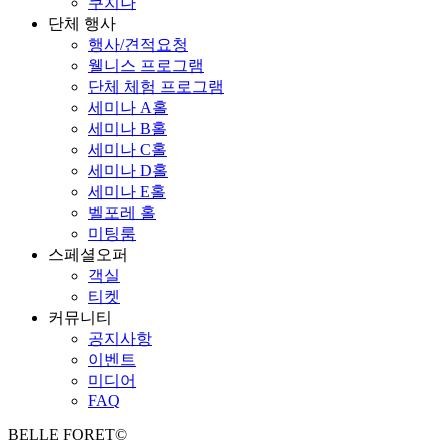
쿠치나
단체 행사
행사/견적요청
웰니스 프로그램
단체 체험 프로그램
세미나 A홀
세미나 B홀
세미나 C홀
세미나 D홀
세미나 E홀
벨포레 홀
미팅룸
스페셜오퍼
객실
티켓
커뮤니티
공지사항
이벤트
미디어
FAQ
BELLE FORET©