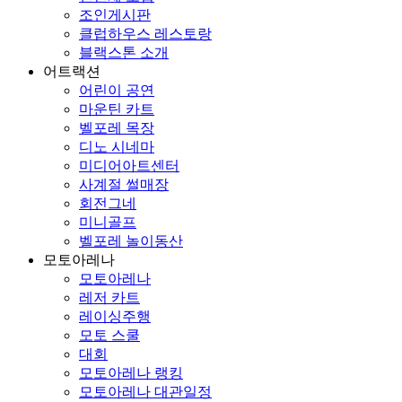
조인게시판
클럽하우스 레스토랑
블랙스톤 소개
어트랙션
어린이 공연
마운틴 카트
벨포레 목장
디노 시네마
미디어아트센터
사계절 썰매장
회전그네
미니골프
벨포레 놀이동산
모토아레나
모토아레나
레저 카트
레이싱주행
모토 스쿨
대회
모토아레나 랭킹
모토아레나 대관일정