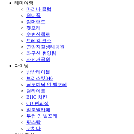
테마여행
마리나 클럽
원더풀
썸머랜드
펫포레
수변산책로
트레킹 코스
연암지질생태공원
좌구산 휴양림
자전거공원
다이닝
밤밤테이블
브리스킷346
남도예담 인 벨포레
딜라이트
BHC 치킨
CU 편의점
얼룩말카페
투썸 인 벨포레
핏스탑
쿠치나