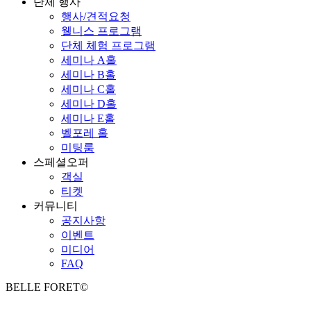
단체 행사
행사/견적요청
웰니스 프로그램
단체 체험 프로그램
세미나 A홀
세미나 B홀
세미나 C홀
세미나 D홀
세미나 E홀
벨포레 홀
미팅룸
스페셜오퍼
객실
티켓
커뮤니티
공지사항
이벤트
미디어
FAQ
BELLE FORET©