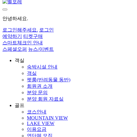
안녕하세요.
로그인
해주세요.
로그인
예약하기
티켓구매
스마트체크인 안내
스페셜오퍼
뉴스/이벤트
객실
숙박시설 안내
객실
펫룸(반려동물 동반)
회원권 소개
분양 문의
분양 회원 자료실
골프
코스안내
MOUNTAIN VIEW
LAKE VIEW
이용요금
연단체 모집