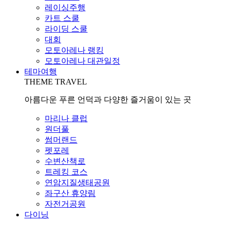
레이싱주행
카트 스쿨
라이딩 스쿨
대회
모토아레나 랭킹
모토아레나 대관일정
테마여행
THEME TRAVEL
아름다운 푸른 언덕과 다양한 즐거움이 있는 곳
마리나 클럽
원더풀
썸머랜드
펫포레
수변산책로
트레킹 코스
연암지질생태공원
좌구산 휴양림
자전거공원
다이닝