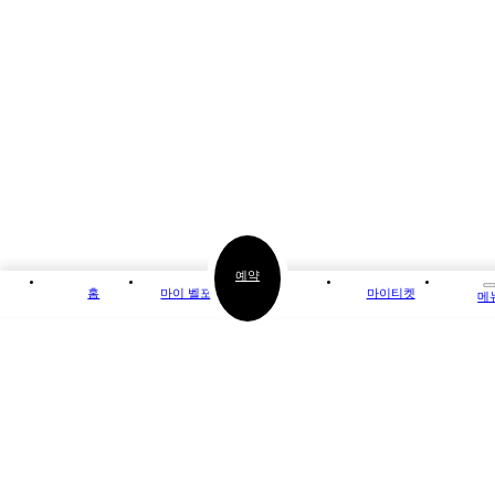
예약
홈
마이 벨포레
마이티켓
메