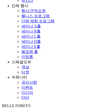
쿠치나
단체 행사
행사/견적요청
웰니스 프로그램
단체 체험 프로그램
세미나 A홀
세미나 B홀
세미나 C홀
세미나 D홀
세미나 E홀
벨포레 홀
미팅룸
스페셜오퍼
객실
티켓
커뮤니티
공지사항
이벤트
미디어
FAQ
BELLE FORET©