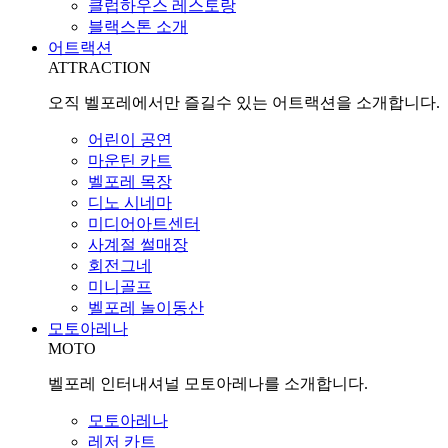
클럽하우스 레스토랑
블랙스톤 소개
어트랙션
ATTRACTION
오직 벨포레에서만 즐길수 있는 어트랙션을 소개합니다.
어린이 공연
마운틴 카트
벨포레 목장
디노 시네마
미디어아트센터
사계절 썰매장
회전그네
미니골프
벨포레 놀이동산
모토아레나
MOTO
벨포레 인터내셔널 모토아레나를 소개합니다.
모토아레나
레저 카트