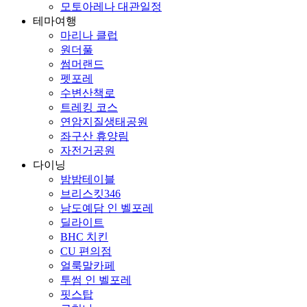
모토아레나 대관일정
테마여행
마리나 클럽
원더풀
썸머랜드
펫포레
수변산책로
트레킹 코스
연암지질생태공원
좌구산 휴양림
자전거공원
다이닝
밤밤테이블
브리스킷346
남도예담 인 벨포레
딜라이트
BHC 치킨
CU 편의점
얼룩말카페
투썸 인 벨포레
핏스탑