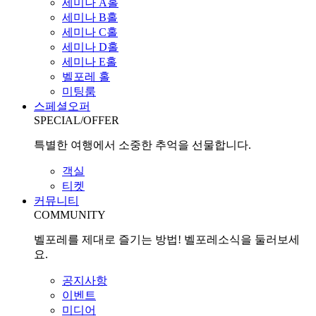
세미나 A홀
세미나 B홀
세미나 C홀
세미나 D홀
세미나 E홀
벨포레 홀
미팅룸
스페셜오퍼
SPECIAL/OFFER
특별한 여행에서 소중한 추억을 선물합니다.
객실
티켓
커뮤니티
COMMUNITY
벨포레를 제대로 즐기는 방법! 벨포레소식을 둘러보세
요.
공지사항
이벤트
미디어