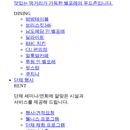
맛있는 먹거리가 가득한 벨포레의 푸드존입니다.
DINING
밤밤테이블
브리스킷346
남도예담 인 벨포레
딜라이트
BHC 치킨
CU 편의점
얼룩말카페
투썸 인 벨포레
핏스탑
쿠치나
단체 행사
RENT
단체 세미나/연회에 알맞은 시설과
서비스를 제공해 드립니다.
행사/견적요청
웰니스 프로그램
단체 체험 프로그램