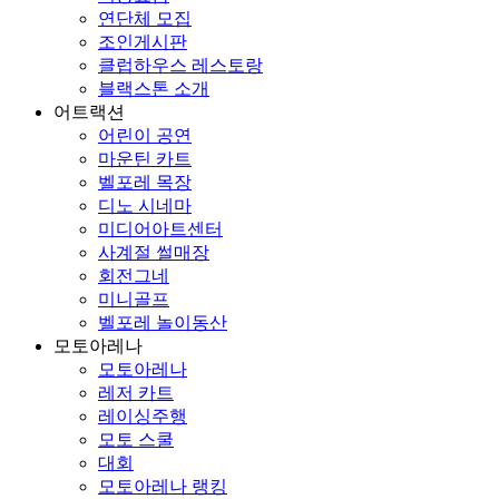
연단체 모집
조인게시판
클럽하우스 레스토랑
블랙스톤 소개
어트랙션
어린이 공연
마운틴 카트
벨포레 목장
디노 시네마
미디어아트센터
사계절 썰매장
회전그네
미니골프
벨포레 놀이동산
모토아레나
모토아레나
레저 카트
레이싱주행
모토 스쿨
대회
모토아레나 랭킹